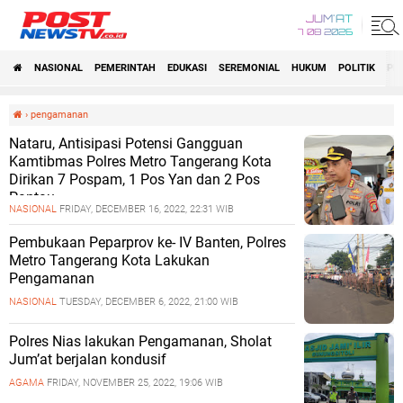
JUM'AT
7 08 2026
NASIONAL
PEMERINTAH
EDUKASI
SEREMONIAL
HUKUM
POLITIK
PE
›
pengamanan
Nataru, Antisipasi Potensi Gangguan
Kamtibmas Polres Metro Tangerang Kota
Dirikan 7 Pospam, 1 Pos Yan dan 2 Pos
Pantau
NASIONAL
FRIDAY, DECEMBER 16, 2022, 22:31 WIB
Pembukaan Peparprov ke- IV Banten, Polres
Metro Tangerang Kota Lakukan
Pengamanan
NASIONAL
TUESDAY, DECEMBER 6, 2022, 21:00 WIB
Polres Nias lakukan Pengamanan, Sholat
Jum’at berjalan kondusif
AGAMA
FRIDAY, NOVEMBER 25, 2022, 19:06 WIB