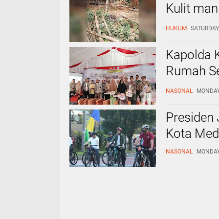
Kulit man
Dilapork
HUKUM
SATURDAY,
Kapolda 
Rumah Se
Kabupate
NASONAL
MONDAY,
Menyumba
Presiden 
Kota Med
NASONAL
MONDAY,