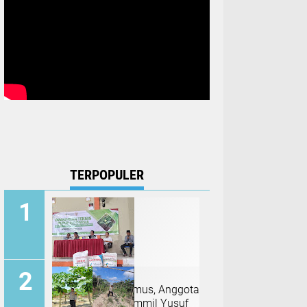
TERPOPULER
Reses di Tanggamus, Anggota
DPR RI Al Muzzammil Yusuf