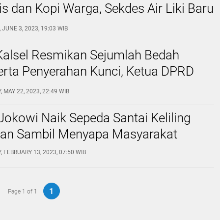
is dan Kopi Warga, Sekdes Air Liki Baru
an
 JUNE 3, 2023, 19:03 WIB
Kalsel Resmikan Sejumlah Bedah
rta Penyerahan Kunci, Ketua DPRD
n Banjar di Harapkan Dapat
 MAY 22, 2023, 22:49 WIB
ng Bantuan Dari Anggotanya
Jokowi Naik Sepeda Santai Keliling
an Sambil Menyapa Masyarakat
 FEBRUARY 13, 2023, 07:50 WIB
1
Page 1 of 1