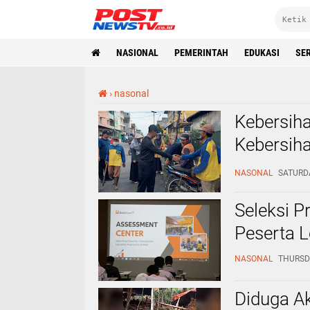
NASIONAL
PEMERINTAH
EDUKASI
SE
›
nasonal
Kebersih
Kebersih
Pimpin L
NASONAL
SATURDA
Seleksi P
Peserta L
NASONAL
THURSDA
Diduga Ak