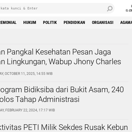
6 0
REMONIAL
HUKUM
POLITIK
PENDIDIKAN
ORGANISASI
AGAM
an Pangkal Kesehatan Pesan Jaga
an Lingkungan, Wabup Jhony Charles
angsung Goro Massal
Y, OCTOBER 11, 2025, 14:55 WIB
rogram Bidiksiba dari Bukit Asam, 240
olos Tahap Administrasi
Y, FEBRUARY 22, 2024, 17:17 WIB
tivitas PETI Milik Sekdes Rusak Kebun