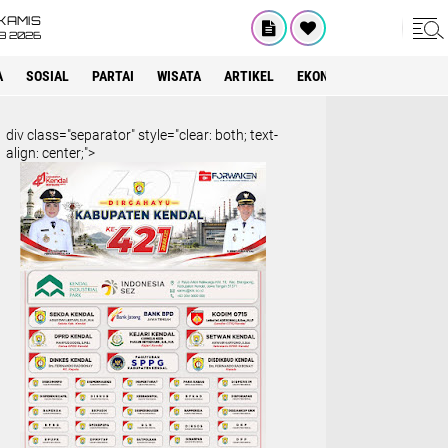
KAMIS
8 2026
A
SOSIAL
PARTAI
WISATA
ARTIKEL
EKONOMI
INTERNASI
div class="separator" style="clear: both; text-
align: center;">