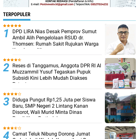
TERPOPULER
DPD LIRA Nias Desak Pemprov Sumut
Ambil Alih Pengelolaan RSUD dr.
Thomsen: Rumah Sakit Rujukan Warga
Kepulauan Nias
Reses di Tanggamus, Anggota DPR RI Al
Muzzammil Yusuf Tegaskan Pupuk
Subsidi Kini Lebih Mudah Diakses
Petani
Diduga Pungut Rp1,25 Juta per Siswa
Baru, SMP Negeri 2 Lintang Kanan
Disorot, Wali Murid Minta Dinas
Pendidikan Bertindak
Camat Teluk Nibung Dorong Jumat