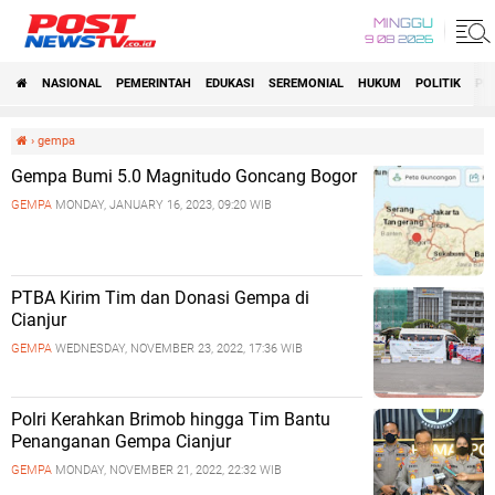
MINGGU
9 08 2026
NASIONAL
PEMERINTAH
EDUKASI
SEREMONIAL
HUKUM
POLITIK
PE
›
gempa
Gempa Bumi 5.0 Magnitudo Goncang Bogor
GEMPA
MONDAY, JANUARY 16, 2023, 09:20 WIB
PTBA Kirim Tim dan Donasi Gempa di
Cianjur
GEMPA
WEDNESDAY, NOVEMBER 23, 2022, 17:36 WIB
Polri Kerahkan Brimob hingga Tim Bantu
Penanganan Gempa Cianjur
GEMPA
MONDAY, NOVEMBER 21, 2022, 22:32 WIB