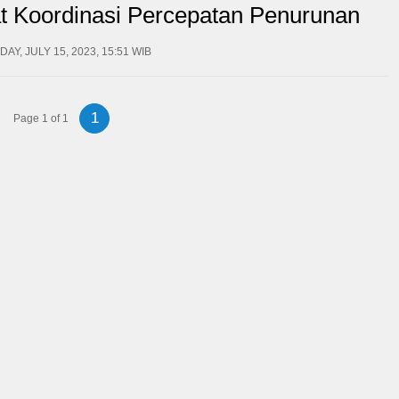
t Koordinasi Percepatan Penurunan
di Wilayah Kota Tanjungbalai
AY, JULY 15, 2023, 15:51 WIB
1
Page 1 of 1