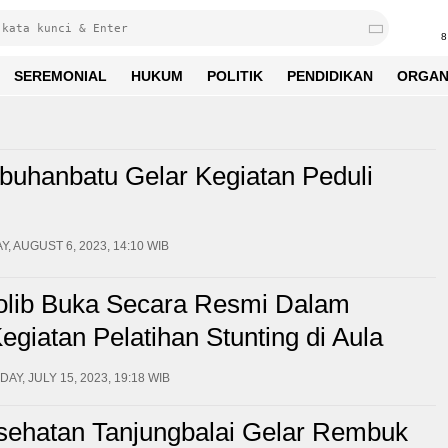
8
SEREMONIAL
HUKUM
POLITIK
PENDIDIKAN
ORGAN
buhanbatu Gelar Kegiatan Peduli
, AUGUST 6, 2023, 14:10 WIB
olib Buka Secara Resmi Dalam
giatan Pelatihan Stunting di Aula
ta Tanjungbalai.
AY, JULY 15, 2023, 19:18 WIB
sehatan Tanjungbalai Gelar Rembuk