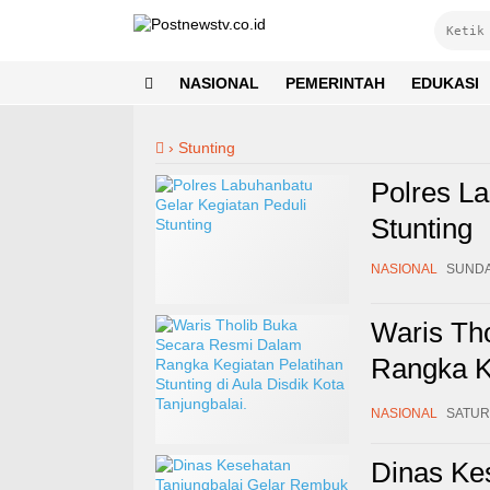
NASIONAL
PEMERINTAH
EDUKASI
›
Stunting
Polres La
Stunting
NASIONAL
SUNDAY
Waris Th
Rangka Ke
Disdik Ko
NASIONAL
SATURD
Dinas Ke