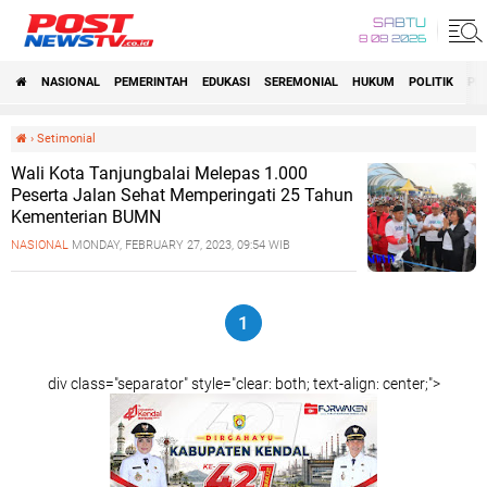
SABTU
8 08 2026
NASIONAL
PEMERINTAH
EDUKASI
SEREMONIAL
HUKUM
POLITIK
PE
›
Setimonial
Wali Kota Tanjungbalai Melepas 1.000
Peserta Jalan Sehat Memperingati 25 Tahun
Kementerian BUMN
NASIONAL
MONDAY, FEBRUARY 27, 2023, 09:54 WIB
1
div class="separator" style="clear: both; text-align: center;">