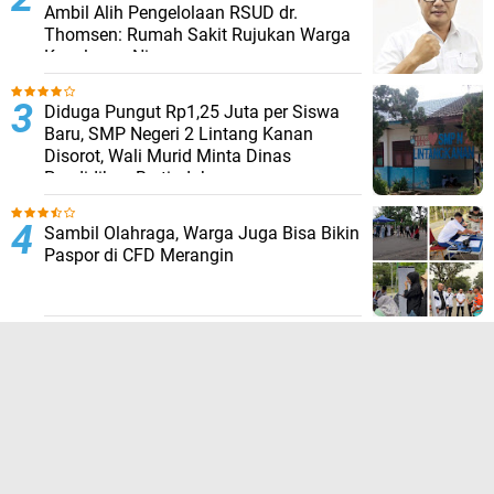
Ambil Alih Pengelolaan RSUD dr.
Thomsen: Rumah Sakit Rujukan Warga
Kepulauan Nias
Diduga Pungut Rp1,25 Juta per Siswa
Baru, SMP Negeri 2 Lintang Kanan
Disorot, Wali Murid Minta Dinas
Pendidikan Bertindak
Sambil Olahraga, Warga Juga Bisa Bikin
Paspor di CFD Merangin
Camat Teluk Nibung Dorong Jumat
Curhat Jadi Wadah Komunikasi Dua
Arah Polisi dan Masyarakat
TERPOPULER LAINNYA