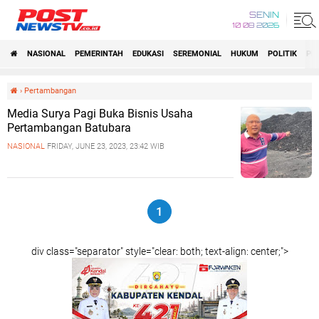
SENIN
10 08 2026
NASIONAL
PEMERINTAH
EDUKASI
SEREMONIAL
HUKUM
POLITIK
PE
›
Pertambangan
Media Surya Pagi Buka Bisnis Usaha
Pertambangan Batubara
NASIONAL
FRIDAY, JUNE 23, 2023, 23:42 WIB
1
div class="separator" style="clear: both; text-align: center;">