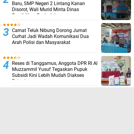
Baru, SMP Negeri 2 Lintang Kanan
Disorot, Wali Murid Minta Dinas
Pendidikan Bertindak
Camat Teluk Nibung Dorong Jumat
Curhat Jadi Wadah Komunikasi Dua
Arah Polisi dan Masyarakat
Reses di Tanggamus, Anggota DPR RI Al
Muzzammil Yusuf Tegaskan Pupuk
Subsidi Kini Lebih Mudah Diakses
Petani
Drs. Rapidin Simbolon Anggota DPR RI
Fraksi PDIP Serahkan Bantuan
Beasiswa Jalur Aspirasi Sebanyak 289
Orang di Kabupaten Nias
TERPOPULER LAINNYA