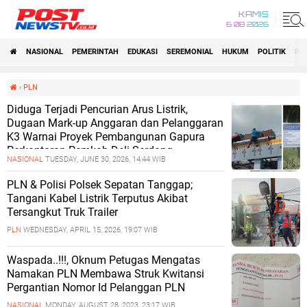
KAMIS
6 08 2026
NASIONAL
PEMERINTAH
EDUKASI
SEREMONIAL
HUKUM
POLITIK
PE
›
PLN
Diduga Terjadi Pencurian Arus Listrik,
Dugaan Mark-up Anggaran dan Pelanggaran
K3 Warnai Proyek Pembangunan Gapura
Perkantoran Pemkab Deli Serdang
NASIONAL
TUESDAY, JUNE 30, 2026, 14:44 WIB
PLN & Polisi Polsek Sepatan Tanggap;
Tangani Kabel Listrik Terputus Akibat
Tersangkut Truk Trailer
PLN
WEDNESDAY, APRIL 15, 2026, 19:07 WIB
Waspada..!!!, Oknum Petugas Mengatas
Namakan PLN Membawa Struk Kwitansi
Pergantian Nomor Id Pelanggan PLN
NASIONAL
MONDAY, AUGUST 28, 2023, 23:17 WIB